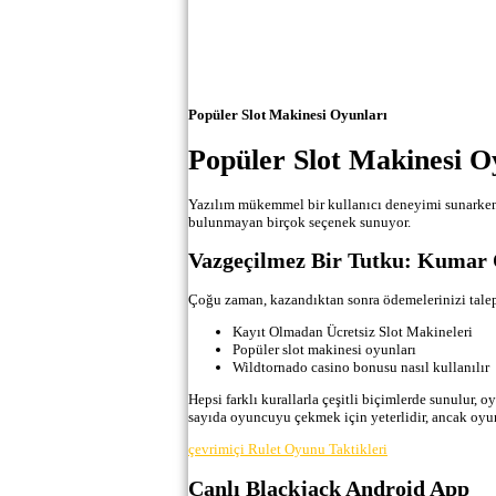
Popüler Slot Makinesi Oyunları
Popüler Slot Makinesi O
Yazılım mükemmel bir kullanıcı deneyimi sunarken,
bulunmayan birçok seçenek sunuyor.
Vazgeçilmez Bir Tutku: Kuma
Çoğu zaman, kazandıktan sonra ödemelerinizi talep
Kayıt Olmadan Ücretsiz Slot Makineleri
Popüler slot makinesi oyunları
Wildtornado casino bonusu nasıl kullanılır
Hepsi farklı kurallarla çeşitli biçimlerde sunulur,
sayıda oyuncuyu çekmek için yeterlidir, ancak oyu
çevrimiçi Rulet Oyunu Taktikleri
Canlı Blackjack Android App