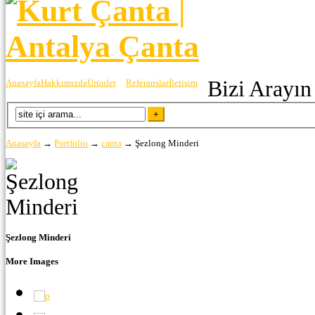
Bizi Arayın
Anasayfa
Hakkımızda
Ürünler
Referanslar
İletişim
Anasayfa
→
Portfolio
→
canta
→
Şezlong Minderi
Şezlong Minderi
More Images