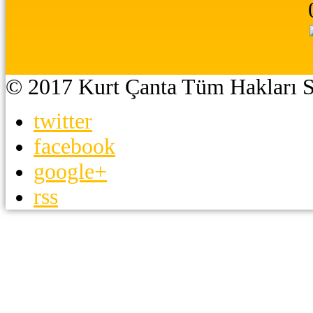
© 2017 Kurt Çanta Tüm Hakları S
twitter
facebook
google+
rss