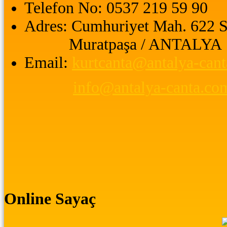
Telefon No:
0537 219 59 90
Adres:
Cumhuriyet Mah. 622 S
Muratpaşa / ANTALYA
Email:
kurtcanta@antalya-can
info@antalya-canta.co
Online Sayaç