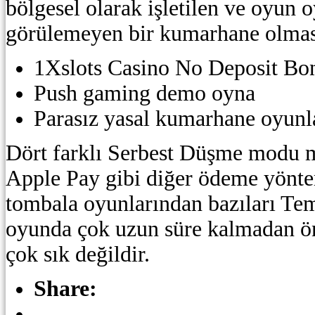
bölgesel olarak işletilen ve oyun o
görülemeyen bir kumarhane olmas
1Xslots Casino No Deposit Bo
Push gaming demo oyna
Parasız yasal kumarhane oyunl
Dört farklı Serbest Düşme modu 
Apple Pay gibi diğer ödeme yönte
tombala oyunlarından bazıları Te
oyunda çok uzun süre kalmadan önc
çok sık değildir.
Share: