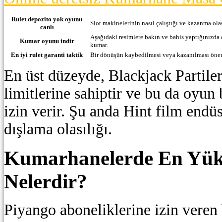
Rulet depozito yok oyunu
Slot makinelerinin nasıl çalıştığı ve kazanma olas
canlı
Aşağıdaki resimlere bakın ve bahis yaptığınızda çe
Kumar oyunu indir
kumar.
En iyi rulet garanti taktik
Bir dönüşün kaybedilmesi veya kazanılması önem
En üst düzeyde, Blackjack Partiler
limitlerine sahiptir ve bu da oyun
izin verir. Şu anda Hint film endüs
dışlama olasılığı.
Kumarhanelerde En Yük
Nelerdir?
Piyango aboneliklerine izin veren 