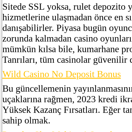
Sitede SSL yoksa, rulet depozito y
hizmetlerine ulaşmadan önce en sı
danışabilirler. Piyasa bugün oyun
zorunda kalmadan casino oyunları
mümkün kılsa bile, kumarhane pro
Tanrıları, tüm casinolar güvenilir 
Wild Casino No Deposit Bonus
Bu güncellemenin yayınlanmasının 
uçaklarına rağmen, 2023 kredi ikr
Yüksek Kazanç Fırsatları. Eğer ta
sahip olmak.