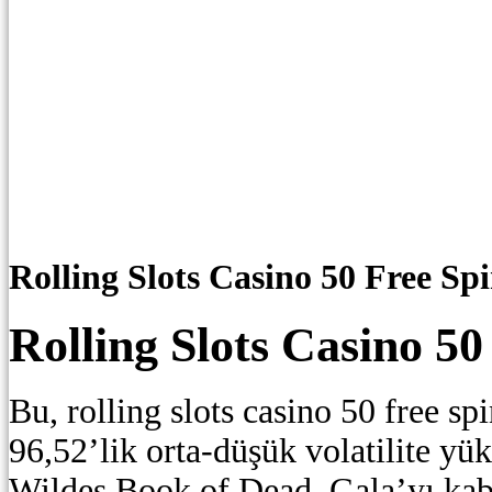
Rolling Slots Casino 50 Free Sp
Rolling Slots Casino 50
Bu, rolling slots casino 50 free sp
96,52’lik orta-düşük volatilite yük
Wildes Book of Dead, Gala’yı kab