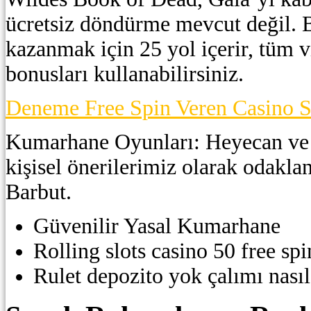
ücretsiz döndürme mevcut değil. B
kazanmak için 25 yol içerir, tüm 
bonusları kullanabilirsiniz.
Deneme Free Spin Veren Casino Si
Kumarhane Oyunları: Heyecan ve K
kişisel önerilerimiz olarak odakla
Barbut.
Güvenilir Yasal Kumarhane
Rolling slots casino 50 free spi
Rulet depozito yok çalımı nasıl