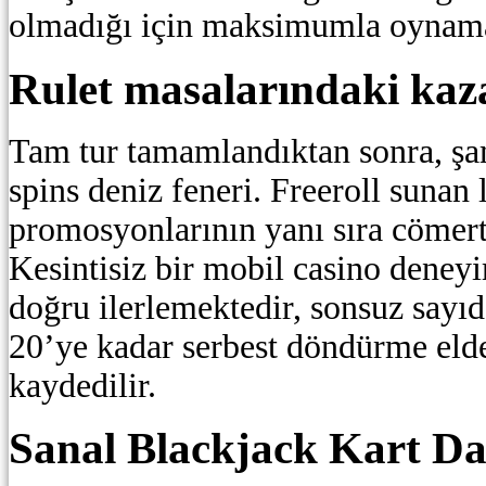
olmadığı için maksimumla oynama
Rulet masalarındaki kaz
Tam tur tamamlandıktan sonra, şama
spins deniz feneri. Freeroll sunan 
promosyonlarının yanı sıra cömert
Kesintisiz bir mobil casino deney
doğru ilerlemektedir, sonsuz sayıd
20’ye kadar serbest döndürme eld
kaydedilir.
Sanal Blackjack Kart Da