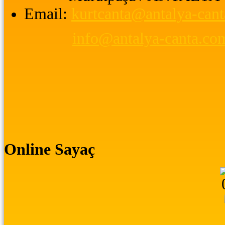
Email:
kurtcanta@antalya-can
info@antalya-canta.co
Online Sayaç