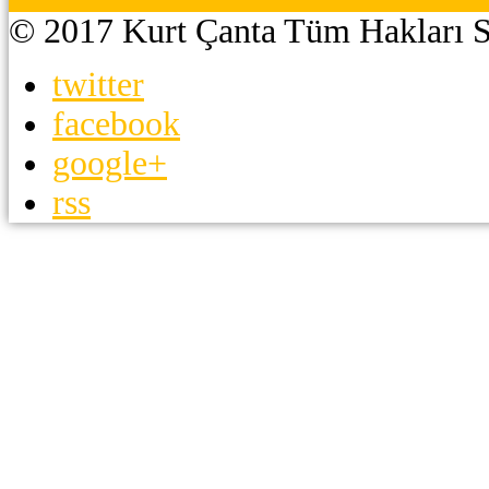
© 2017 Kurt Çanta Tüm Hakları S
twitter
facebook
google+
rss