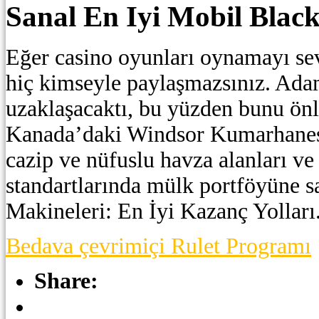
Sanal En Iyi Mobil Blac
Eğer casino oyunları oynamayı sevi
hiç kimseyle paylaşmazsınız. Adam
uzaklaşacaktı, bu yüzden bunu önl
Kanada’daki Windsor Kumarhanesin
cazip ve nüfuslu havza alanları ve
standartlarında mülk portföyüne sa
Makineleri: En İyi Kazanç Yolları
Bedava çevrimiçi Rulet Programı
Share: