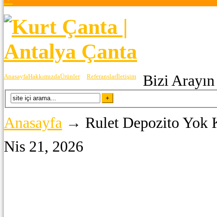
Bizi Arayın
Anasayfa
Hakkımızda
Ürünler
Referanslar
İletişim
Anasayfa
→
Rulet Depozito Yok 
Nis 21, 2026