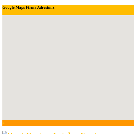
Google Maps Firma Adresimiz
+