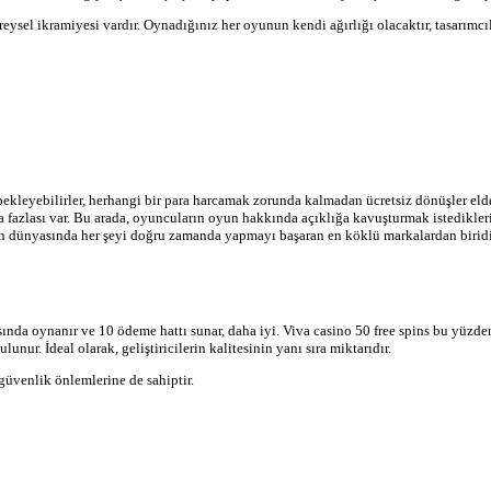
reysel ikramiyesi vardır. Oynadığınız her oyunun kendi ağırlığı olacaktır, tasarımcıl
yi bekleyebilirler, herhangi bir para harcamak zorunda kalmadan ücretsiz dönüşler e
a fazlası var. Bu arada, oyuncuların oyun hakkında açıklığa kavuşturmak istedikler
oyun dünyasında her şeyi doğru zamanda yapmayı başaran en köklü markalardan birid
nda oynanır ve 10 ödeme hattı sunar, daha iyi. Viva casino 50 free spins bu yüzden
nur. İdeal olarak, geliştiricilerin kalitesinin yanı sıra miktarıdır.
güvenlik önlemlerine de sahiptir.