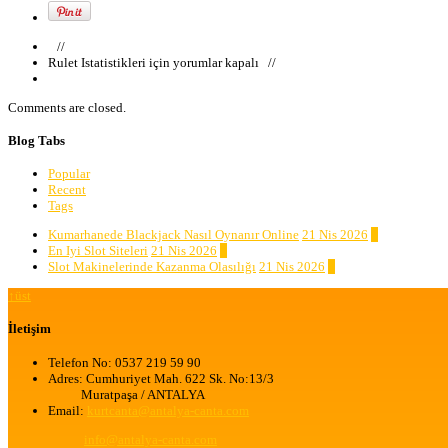
//
Rulet Istatistikleri için
yorumlar kapalı
//
Comments are closed.
Blog
Tabs
Popular
Recent
Tags
Kumarhanede Blackjack Nasıl Oynanır Online
21 Nis 2026
0
En Iyi Slot Siteleri
21 Nis 2026
0
Slot Makinelerinde Kazanma Olasılığı
21 Nis 2026
0
↑
üst
İletişim
Telefon No:
0537 219 59 90
Adres:
Cumhuriyet Mah. 622 Sk. No:13/3
Muratpaşa / ANTALYA
Email:
kurtcanta@antalya-canta.com
info@antalya-canta.com