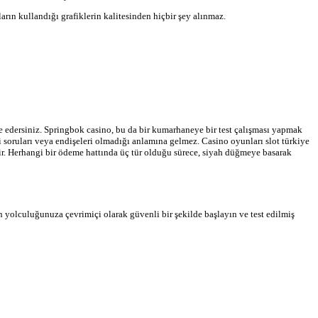
arın kullandığı grafiklerin kalitesinden hiçbir şey alınmaz.
lde edersiniz. Springbok casino, bu da bir kumarhaneye bir test çalışması yapmak
i soruları veya endişeleri olmadığı anlamına gelmez. Casino oyunları slot türkiye
ir. Herhangi bir ödeme hattında üç tür olduğu sürece, siyah düğmeye basarak
 yolculuğunuza çevrimiçi olarak güvenli bir şekilde başlayın ve test edilmiş