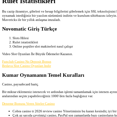
Rulet Istatistikleri
Bu cazip ikramiye, şifreleri ve hesap bilgilerini şifrelemek için SSL teknolojisin
oynamak istediğiniz bir yazılım sürümünü indirin ve kurulum sihirbazını izleyin
Mavericks ile bir yıllık anlaşma imzaladı.
Novomatic Giriş Türkçe
Slots Hilesi
Rulet istatistikleri
Online popüler slot makineleri nasıl çalışır
Video Slot Oyunları İle Büyük Ödemeler Kazanın.
Funclub Casino No Deposit Bonus
Bedava Slot Casino Oyunları Indir
Kumar Oynamanın Temel Kuralları
Casino, paysafecard hariç.
Bir miktar eklemeniz istenecek ve ardından işlemi tamamlamak için istenen ayrın
aralarından seçim yapabileceğiniz 1000’den fazla başlığınız var.
Deneme Bonusu Veren Siteler Casino
Cobra casino tr 2026 review casino Yönetiminin bu kararı kesindir, iyi bir 
Çok az sayıda çevrimiçi casino, PayPal son zamanlarda bazı casinoların ke