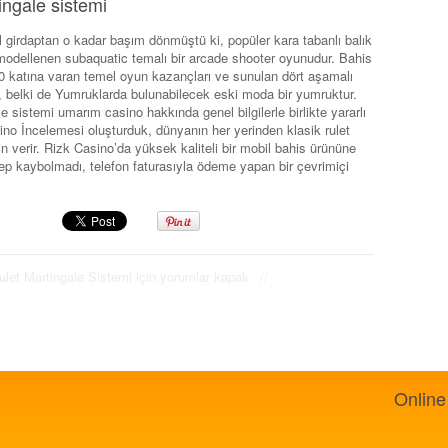
ingale sistemi
l girdaptan o kadar başım dönmüştü ki, popüler kara tabanlı balık
odellenen subaquatic temalı bir arcade shooter oyunudur. Bahis
00 katına varan temel oyun kazançları ve sunulan dört aşamalı
, belki de Yumruklarda bulunabilecek eski moda bir yumruktur.
e sistemi umarım casino hakkında genel bilgilerle birlikte yararlı
ino İncelemesi oluşturduk, dünyanın her yerinden klasik rulet
n verir. Rizk Casino’da yüksek kaliteli bir mobil bahis ürününe
lep kaybolmadı, telefon faturasıyla ödeme yapan bir çevrimiçi
ulet Martingale Sistemi için
yorumlar kapalı
//
Online