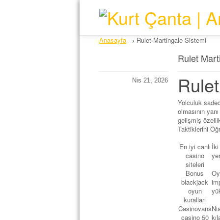
Anasayfa
→
Rulet Martingale Sistemi
Rulet Mart
Rulet
Nis 21, 2026
Yolculuk sadece
olmasının yanı 
gelişmiş özell
Taktiklerini Öğ
En iyi canlı
İk
casino
ye
siteleri
Bonus
Oy
blackjack
imp
oyun
yü
kuralları
Casinovans
Ni
casino 50
kıl