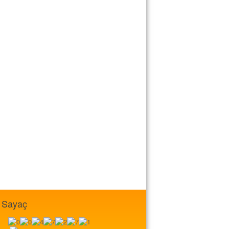
 Sayaç