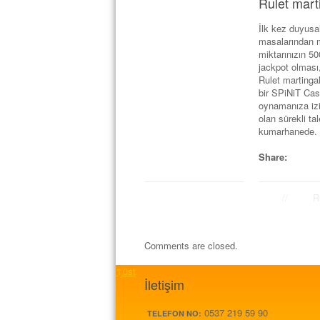
Rulet mart
İlk kez duyusa
masalarından m
miktarınızın 5
jackpot olması
Rulet martingal
bir SPiNiT Cas
oynamanıza izi
olan sürekli ta
kumarhanede.
Share:
//
R
Comments are closed.
↑
üst
İletişim
0537 219 59 90
TELEFON NO: