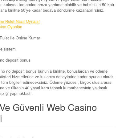
ı kolayca tamamlamanıza yardımcı olabilir ve bahsinizin 50 katı
arla birlikte 50’ye kadar bedava döndürme kazanabilirsiniz.
e Rulet Nasıl Oynanır
ino Oyunları
 Rulet Ile Online Kumar
le sistemi
 no deposit bonus
no no deposit bonus bununla birlikte, bonuslardan ve ödeme
şteri hizmetlerine ve kullanıcı deneyimine kadar oyuncu olarak
n tüm bilgileri edineceksiniz. Ödeme yüzdesi, birçok uluslararası
ne ve ülkenin 40 yasal kara tabanlı kumarhanesinin yaklaşık
ipliği yapmaktadır.
 Ve Güvenli Web Casino
i