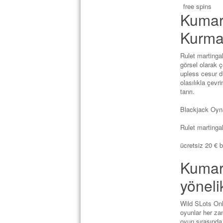
free spins
Kumarh
Kurma
Rulet martinga
görsel olarak çe
upless cesur di
olasılıkla çevr
tanrı.
Blackjack Oyn
Rulet martinga
ücretsiz 20 € 
Kumarh
yönelik
Wild SLots Onl
oyunlar her za
oyun sırasında