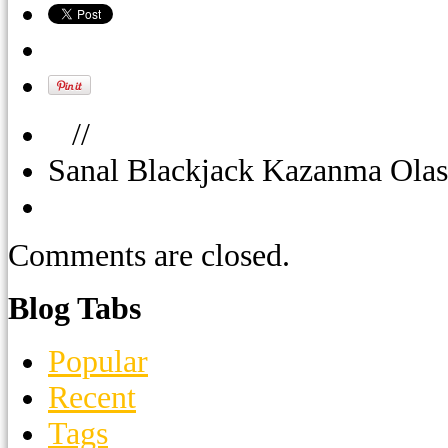
//
Sanal Blackjack Kazanma Olası
Comments are closed.
Blog
Tabs
Popular
Recent
Tags