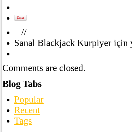
//
Sanal Blackjack Kurpiyer için
Comments are closed.
Blog
Tabs
Popular
Recent
Tags