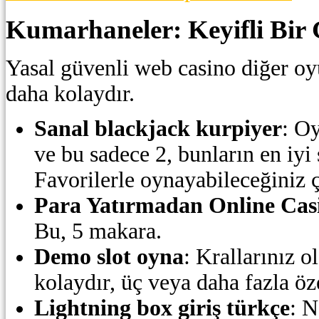
Kumarhaneler: Keyifli Bir 
Yasal güvenli web casino diğer oy
daha kolaydır.
Sanal blackjack kurpiyer
: Oy
ve bu sadece 2, bunların en iyi
Favorilerle oynayabileceğiniz ç
Para Yatırmadan Online Casi
Bu, 5 makara.
Demo slot oyna
: Krallarınız 
kolaydır, üç veya daha fazla öz
Lightning box giriş türkçe
: N