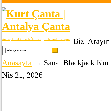
Bizi Arayın
Anasayfa
Hakkımızda
Ürünler
Referanslar
İletişim
Anasayfa
→
Sanal Blackjack Kur
Nis 21, 2026