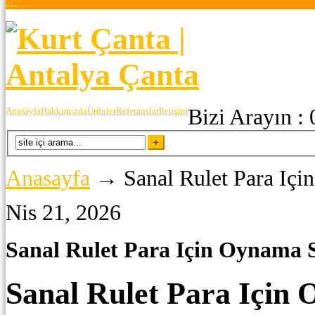
Bizi Arayın :
Anasayfa
Hakkımızda
Ürünler
Referanslar
İletişim
Anasayfa
→
Sanal Rulet Para Içi
Nis 21, 2026
Sanal Rulet Para Için Oynama S
Sanal Rulet Para Için 