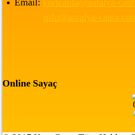
Email:
kurtcanta@antalya-can
info@antalya-canta.co
Online Sayaç