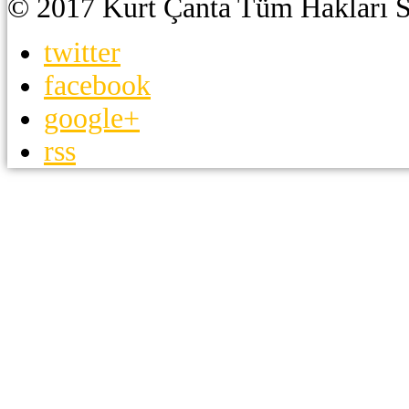
© 2017 Kurt Çanta Tüm Hakları S
twitter
facebook
google+
rss