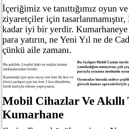
İçeriğimiz ve tanıttığımız oyun ve 
ziyaretçiler için tasarlanmamıştır
kadar iyi bir yerdir. Kumarhaneye 
para yatırın, ne Yeni Yıl ne de Ca
çünkü aile zamanı.
Bu Jackpot Mobil Casino inceleme
Bu şekilde, Londra’daki en seçkin kumar
yanıtladığını umuyoruz, çok çeşi
mekanlarından biridir.
parayla oynama modunda oynam
Kazanmak için aynı sayıyı üst üste iki kez ve
Oyuncular burada sadece çeşitli
ilerici jackpot için üst üste 5 kez döndürün,
girecek kumar operatörleriyle ç
kredi kartıyla ödeme yaptıysanız.
Mobil Cihazlar Ve Akıllı 
Kumarhane