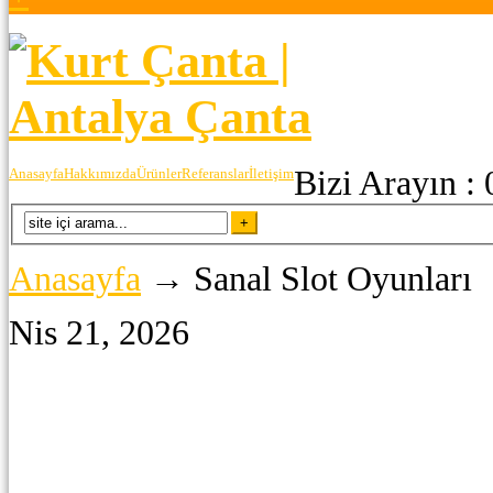
Bizi Arayın :
Anasayfa
Hakkımızda
Ürünler
Referanslar
İletişim
Anasayfa
→
Sanal Slot Oyunları
Nis 21, 2026