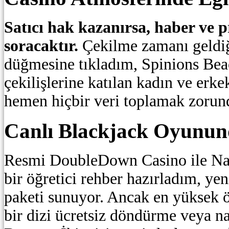
Satıcı hak kazanırsa, haber ve 
soracaktır.
Çekilme zamanı geldiğ
düğmesine tıkladım, Spinions Bea
çekilişlerine katılan kadın ve erkek
hemen hiçbir veri toplamak zorund
Canlı Blackjack Oyunun
Resmi DoubleDown Casino ile Nası
bir öğretici rehber hazırladım, yen
paketi sunuyor. Ancak en yüksek 
bir dizi ücretsiz döndürme veya n