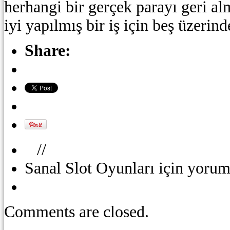
herhangi bir gerçek parayı geri a
iyi yapılmış bir iş için beş üzerind
Share:
//
Sanal Slot Oyunları için
yoruml
Comments are closed.