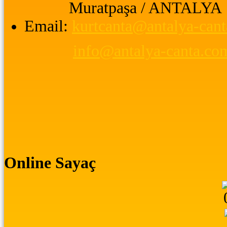
Muratpaşa / ANTALYA
Email:
kurtcanta@antalya-can
info@antalya-canta.co
Online Sayaç