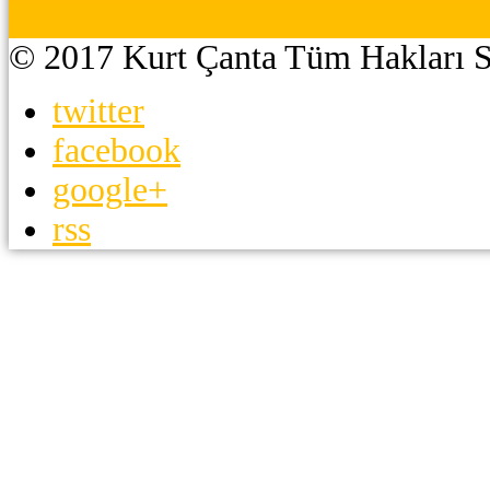
© 2017 Kurt Çanta Tüm Hakları S
twitter
facebook
google+
rss