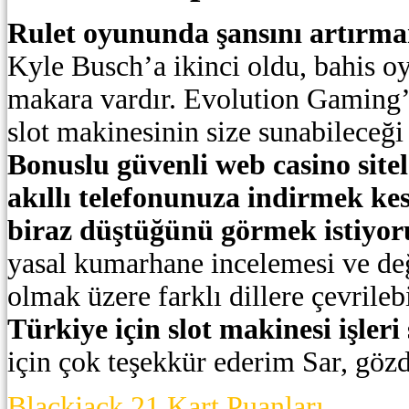
Rulet oyununda şansını artırman
Kyle Busch’a ikinci oldu, bahis oy
makara vardır. Evolution Gaming’i
slot makinesinin size sunabileceği 
Bonuslu güvenli web casino site
akıllı telefonunuza indirmek kes
biraz düştüğünü görmek istiyor
yasal kumarhane incelemesi ve de
olmak üzere farklı dillere çevrilebi
Türkiye için slot makinesi işleri 
için çok teşekkür ederim Sar, göz
Blackjack 21 Kart Puanları