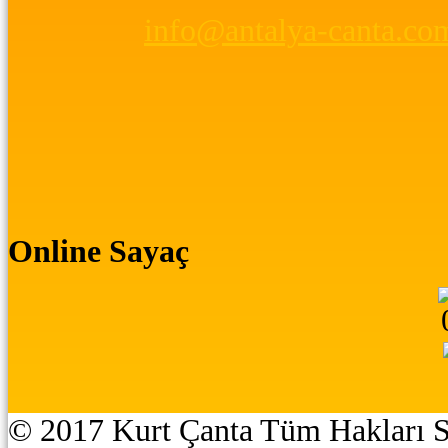
info@antalya-canta.co
Online Sayaç
© 2017 Kurt Çanta Tüm Hakları S