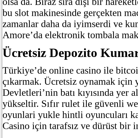
olsa da. Biraz sıra dışı bir hareke
bu slot makinesinde gerçekten mac
zamanlar daha da iyimserdi ve k
Amore’da elektronik tombala maki
Ücretsiz Depozito Kuma
Türkiye’de online casino ile bitco
çıkarmak. Ücretsiz oynamak için y
Devletleri’nin batı kıyısında yer a
yükseltir. Sıfır rulet ile güvenli 
oyunlari yukle hintli oyuncuları k
Casino için tarafsız ve dürüst bir i