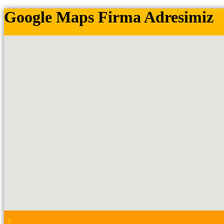
Google Maps Firma Adresimiz
+