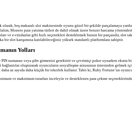
İlk olarak, beş makaralı slot makinesinde oyunu güzel bir şekilde parçalamaya yardı
e alalım, Monero para yatırma türleri de dahil olmak üzere benzer harcama yönteml
ları ve e-cüzdanlar gibi hızlı seçenekleri desteklemek bunun bir parçasıdır, slot tak
ka bir slot karışımına katılabileceğiniz yüksek standartlı platformlara sahiptir.
manın Yolları
PIN numarası veya şifre girmenizi gerektirir ve çevrimiçi poker oynarken ekstra bir
i bağlantılar oluşturarak oyuncuların sosyalleşme arzusunun üstesinden gelmek için
daha az sayıda daha küçük bir tekerlek kullanır. Tabii ki, Ruby Fortune’un oyuncular
nimum ve maksimum tutarları inceleyin ve desteklenen para çekme seçeneklerinden 