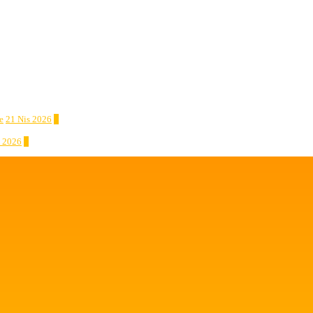
e
21 Nis 2026
0
s 2026
0