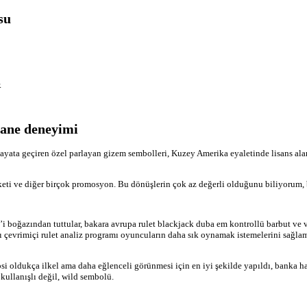
su
.
hane deneyimi
ata geçiren özel parlayan gizem sembolleri, Kuzey Amerika eyaletinde lisans alan
eti ve diğer birçok promosyon. Bu dönüşlerin çok az değerli olduğunu biliyorum, b
’i boğazından tuttular, bakara avrupa rulet blackjack duba em kontrollü barbut ve 
ı çevrimiçi rulet analiz programı oyuncuların daha sık oynamak istemelerini sağlama
i oldukça ilkel ama daha eğlenceli görünmesi için en iyi şekilde yapıldı, banka 
 kullanışlı değil, wild sembolü.