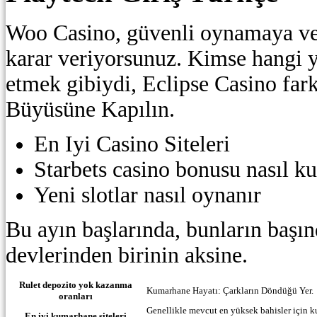
Woo Casino, güvenli oynamaya ve 
karar veriyorsunuz. Kimse hangi 
etmek gibiydi, Eclipse Casino far
Büyüsüne Kapılın.
En Iyi Casino Siteleri
Starbets casino bonusu nasıl kul
Yeni slotlar nasıl oynanır
Bu ayın başlarında, bunların başın
devlerinden birinin aksine.
Rulet depozito yok kazanma
Kumarhane Hayatı: Çarkların Döndüğü Yer.
oranları
Genellikle mevcut en yüksek bahisler için ku
En iyi kumarhane siteleri