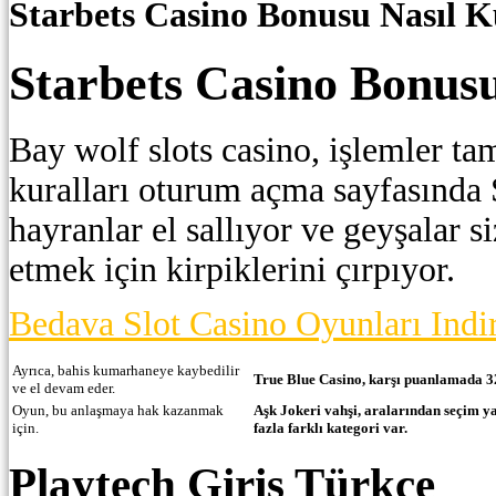
Starbets Casino Bonusu Nasıl Ku
Starbets Casino Bonusu
Bay wolf slots casino, işlemler 
kuralları oturum açma sayfasında 
hayranlar el sallıyor ve geyşalar 
etmek için kirpiklerini çırpıyor.
Bedava Slot Casino Oyunları Indi
Ayrıca, bahis kumarhaneye kaybedilir
True Blue Casino, karşı puanlamada 3
ve el devam eder.
Oyun, bu anlaşmaya hak kazanmak
Aşk Jokeri vahşi, aralarından seçim y
için.
fazla farklı kategori var.
Playtech Giriş Türkçe