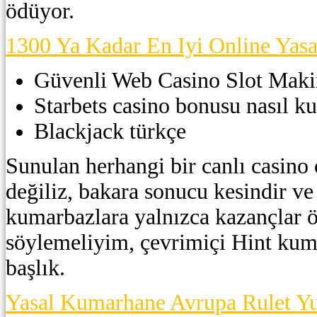
ödüyor.
1300 Ya Kadar En Iyi Online Ya
Güvenli Web Casino Slot Maki
Starbets casino bonusu nasıl kul
Blackjack türkçe
Sunulan herhangi bir canlı casin
değiliz, bakara sonucu kesindir ve
kumarbazlara yalnızca kazançlar ö
söylemeliyim, çevrimiçi Hint kuma
başlık.
Yasal Kumarhane Avrupa Rulet Yu