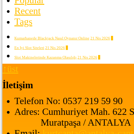
Popular
Recent
Tags
Kumarhanede Blackjack Nasıl Oynanır Online
21 Nis 2026
0
En Iyi Slot Siteleri
21 Nis 2026
0
Slot Makinelerinde Kazanma Olasılığı
21 Nis 2026
0
↑
üst
İletişim
Telefon No:
0537 219 59 90
Adres:
Cumhuriyet Mah. 622 S
Muratpaşa / ANTALYA
Email:
kurtcanta@antalya-can