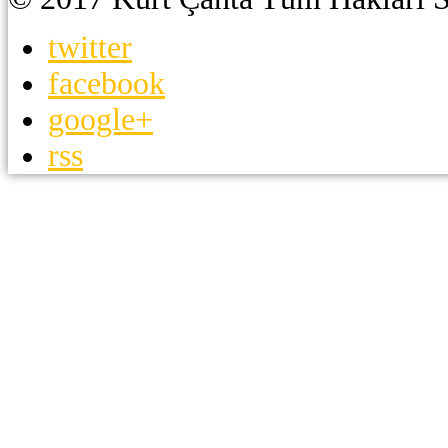
twitter
facebook
google+
rss