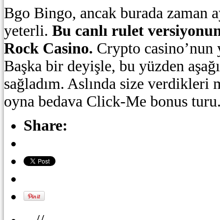
Bgo Bingo, ancak burada zaman ay
yeterli.
Bu canlı rulet versiyon
Rock Casino.
Crypto casino’nun y
Başka bir deyişle, bu yüzden aşağı
sağladım. Aslında size verdikleri
oyna bedava Click-Me bonus turu
Share: