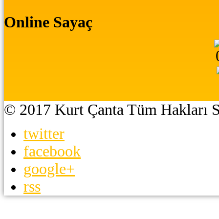
Online Sayaç
© 2017 Kurt Çanta Tüm Hakları S
twitter
facebook
google+
rss