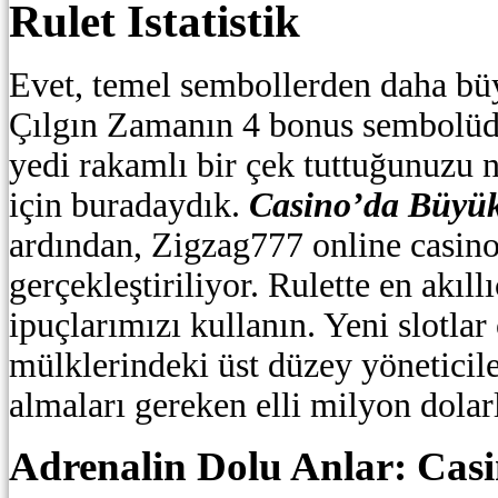
Rulet Istatistik
Evet, temel sembollerden daha bü
Çılgın Zamanın 4 bonus sembolüdür
yedi rakamlı bir çek tuttuğunuzu 
için buradaydık.
Casino’da Büyük 
ardından, Zigzag777 online casino
gerçekleştiriliyor. Rulette en akıl
ipuçlarımızı kullanın. Yeni slotla
mülklerindeki üst düzey yöneticile
almaları gereken elli milyon dolarl
Adrenalin Dolu Anlar: Cas