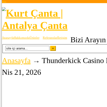
Bizi Arayın
Anasayfa
Hakkımızda
Ürünler
Referanslar
İletişim
Anasayfa
→
Thunderkick Casino
Nis 21, 2026