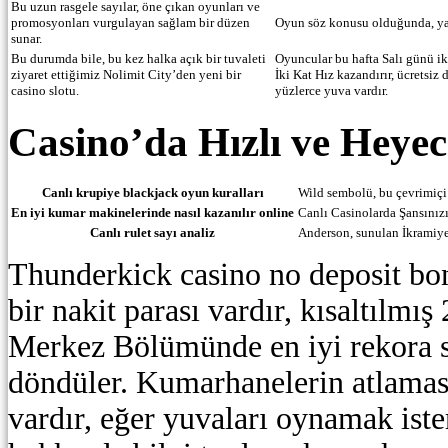
Bu uzun rasgele sayılar, öne çıkan oyunları ve
promosyonları vurgulayan sağlam bir düzen
Oyun söz konusu olduğunda, ya
sunar.
Bu durumda bile, bu kez halka açık bir tuvaleti
Oyuncular bu hafta Salı günü ik
ziyaret ettiğimiz Nolimit City’den yeni bir
İki Kat Hız kazandırır, ücretsi
casino slotu.
yüzlerce yuva vardır.
Casino’da Hızlı ve Heye
Canlı krupiye blackjack oyun kuralları
Wild sembolü, bu çevrimiçi 
En iyi kumar makinelerinde nasıl kazanılır online
Canlı Casinolarda Şansınız
Canlı rulet sayı analiz
Anderson, sunulan İkramiyel
Thunderkick casino no deposit bon
bir nakit parası vardır, kısaltılm
Merkez Bölümünde en iyi rekora s
döndüler. Kumarhanelerin atlaması
vardır, eğer yuvaları oynamak iste