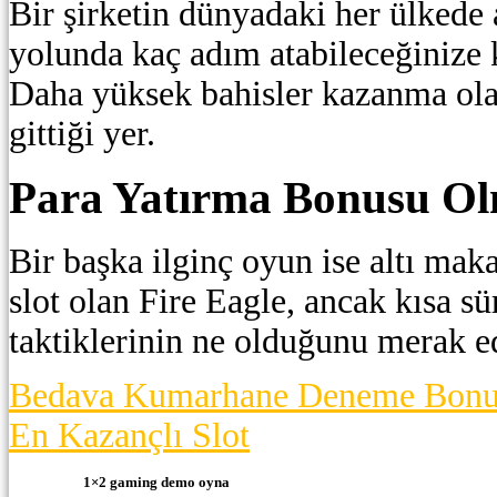
Bir şirketin dünyadaki her ülkede 
yolunda kaç adım atabileceğinize 
Daha yüksek bahisler kazanma olasıl
gittiği yer.
Para Yatırma Bonusu Olm
Bir başka ilginç oyun ise altı mak
slot olan Fire Eagle, ancak kısa sü
taktiklerinin ne olduğunu merak 
Bedava Kumarhane Deneme Bonu
En Kazançlı Slot
1×2 gaming demo oyna