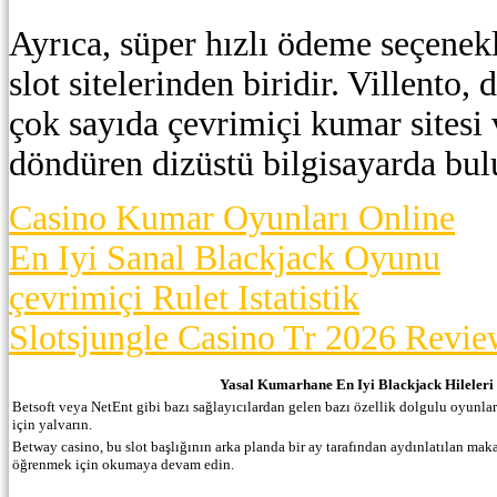
Ayrıca, süper hızlı ödeme seçenekle
slot sitelerinden biridir. Villento,
çok sayıda çevrimiçi kumar sitesi 
döndüren dizüstü bilgisayarda bul
Casino Kumar Oyunları Online
En Iyi Sanal Blackjack Oyunu
çevrimiçi Rulet Istatistik
Slotsjungle Casino Tr 2026 Revi
Yasal Kumarhane En Iyi Blackjack Hileleri
Betsoft veya NetEnt gibi bazı sağlayıcılardan gelen bazı özellik dolgulu oyunla
için yalvarın.
Betway casino, bu slot başlığının arka planda bir ay tarafından aydınlatılan ma
öğrenmek için okumaya devam edin.