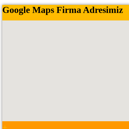
Google Maps Firma Adresimiz
+