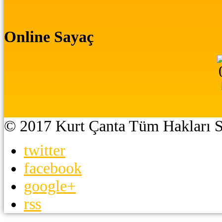
Online Sayaç
© 2017 Kurt Çanta Tüm Hakları S
twitter
facebook
google+
rss