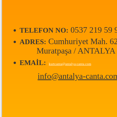
0537 219 59 
TELEFON NO:
Cumhuriyet Mah. 62
ADRES:
Muratpaşa / ANTALYA
EMAIL:
kurtcanta@antalya-canta.com
info@antalya-canta.co