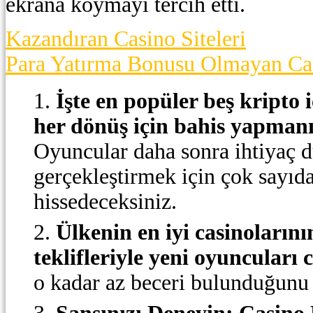
ekrana koymayı tercih etti.
Kazandıran Casino Siteleri
Para Yatırma Bonusu Olmayan Cas
İşte en popüler beş kripto iç
her dönüş için bahis yapmanız
Oyuncular daha sonra ihtiyaç d
gerçekleştirmek için çok sayıda
hissedeceksiniz.
Ülkenin en iyi casinolarını
teklifleriyle yeni oyuncuları
o kadar az beceri bulunduğunu 