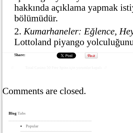
hakkında açıklama yapmak istiy
bölümüdür.
Kumarhaneler: Eğlence, Hey
Lottoland piyango yolculuğunuz
Share:
//
Total Casino 50 Free Spins için
yorumlar kapalı
//
Comments are closed.
Blog
Tabs
Popular