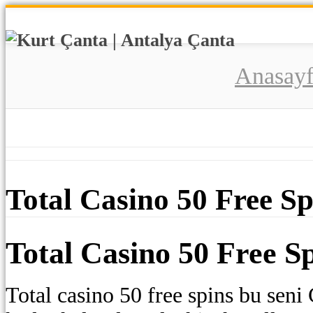
Anasayf
Total Casino 50 Free Sp
Total Casino 50 Free S
Total casino 50 free spins bu seni 