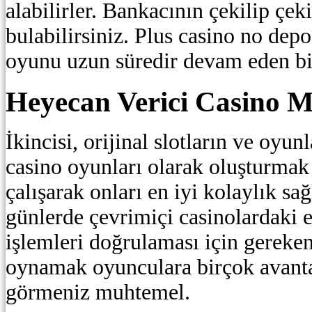
alabilirler. Bankacının çekilip çe
bulabilirsiniz. Plus casino no depo
oyunu uzun süredir devam eden bir b
Heyecan Verici Casino M
İkincisi, orijinal slotların ve oyu
casino oyunları olarak oluşturmak iç
çalışarak onları en iyi kolaylık sa
günlerde çevrimiçi casinolardaki 
işlemleri doğrulaması için gereken
oynamak oyunculara birçok avantaj
görmeniz muhtemel.