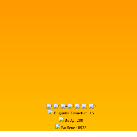
Bugünkü Ziyaretler : 16
Bu Ay: 280
Bu Sene : 8933