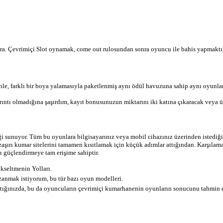
nra. Çevrimiçi Slot oynamak, come out rulosundan sonra oyuncu ile bahis yapmaktır
le, farklı bir boya yalamasıyla paketlenmiş aynı ödül havuzuna sahip aynı oyunlar
yrıntı olmadığına şaşırdım, kayıt bonusunuzun miktarını iki katına çıkaracak veya ü
unuyor. Tüm bu oyunlara bilgisayarınız veya mobil cihazınız üzerinden istediğiniz 
aşırı kumar sitelerini tamamen kısıtlamak için küçük adımlar attığından. Karşılama t
ı güçlendirmeye tam erişime sahiptir.
kseltmenin Yolları.
zanmak istiyorum, bu tür bazı oyun modelleri.
tığınızda, bu da oyuncuların çevrimiçi kumarhanenin oyunların sonucunu tahmin 