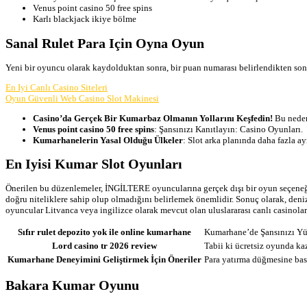
Venus point casino 50 free spins
Karlı blackjack ikiye bölme
Sanal Rulet Para Için Oyna Oyun
Yeni bir oyuncu olarak kaydolduktan sonra, bir puan numarası belirlendikten so
En Iyi Canlı Casino Siteleri
Oyun Güvenli Web Casino Slot Makinesi
Casino’da Gerçek Bir Kumarbaz Olmanın Yollarını Keşfedin!
Bu neden
Venus point casino 50 free spins
: Şansınızı Kanıtlayın: Casino Oyunları.
Kumarhanelerin Yasal Olduğu Ülkeler
: Slot arka planında daha fazla a
En Iyisi Kumar Slot Oyunları
Önerilen bu düzenlemeler, İNGİLTERE oyuncularına gerçek dışı bir oyun seçeneği s
doğru niteliklere sahip olup olmadığını belirlemek önemlidir. Sonuç olarak, deniz
oyuncular Litvanca veya ingilizce olarak mevcut olan uluslararası canlı casinolar
Sıfır rulet depozito yok ile online kumarhane
Kumarhane’de Şansınızı Yü
Lord casino tr 2026 review
Tabii ki ücretsiz oyunda ka
Kumarhane Deneyimini Geliştirmek İçin Öneriler
Para yatırma düğmesine bas
Bakara Kumar Oyunu