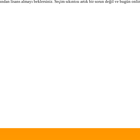
dan lisans almayı beklersiniz. Seçim sıkıntısı artık bir sorun değil ve bugün onlin