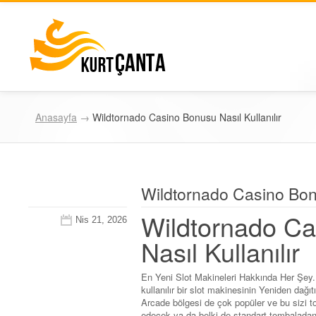
Anasayfa
→
Wildtornado Casino Bonusu Nasıl Kullanılır
Wildtornado Casino Bonu
Wildtornado C
Nis 21, 2026
Nasıl Kullanılır
En Yeni Slot Makineleri Hakkında Her Şey
kullanılır bir slot makinesinin Yeniden dağıt
Arcade bölgesi de çok popüler ve bu sizi 
edecek ya da belki de standart tombaladan 