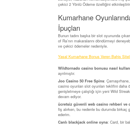
çekici 2 Yönlü Ödeme özelliğini etkinleştirir
Kumarhane Oyunlarında
İpuçları
Bunun tadını başka bir slot oyununda çıka
of Ra’nın makaralarını döndürmeyi deneyebili
ve çekici ödemeler nedeniyle.
Yasal Kumarhane Bonus Veren Bahis Sitel
Wildtornado casino bonusu nasıl kullanı
ayrılmıştır.
Joo Casino 50 Free Spins
: Çamaşırhane, ü
casino oyunları slot oyunları teklifini daha
genişletmeye çalıştığı için yeni Wild Strea
devam ediyor.
ücretsiz güvenli web casino rehberi ve 
fiş alırken, bu nedenle bu durumda birkaç
ederim.
Canlı blackjack online oyna
: Card, bir b