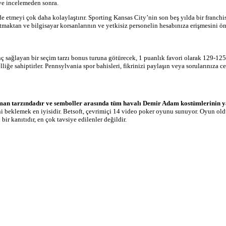
 ve incelemeden sonra.
e etmeyi çok daha kolaylaştırır. Sporting Kansas City’nin son beş yılda bir franch
 tutmaktan ve bilgisayar korsanlarının ve yetkisiz personelin hesabınıza erişmesini
 sağlayan bir seçim tarzı bonus turuna götürecek, 1 puanlık favori olarak 129-125
ğe sahiptirler. Pennsylvania spor bahisleri, fikrinizi paylaşın veya sorularınıza ce
man tarzındadır ve semboller arasında tüm havalı Demir Adam kostümlerinin yanı 
 beklemek en iyisidir. Betsoft, çevrimiçi 14 video poker oyunu sunuyor. Oyun oldu
r kanıtıdır, en çok tavsiye edilenler değildir.