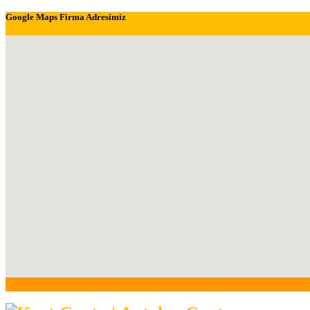
Google Maps Firma Adresimiz
+