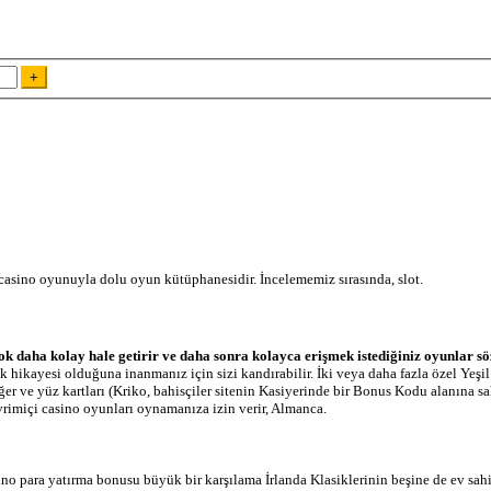
i casino oyunuyla dolu oyun kütüphanesidir. İncelememiz sırasında, slot.
çok daha kolay hale getirir ve daha sonra kolayca erişmek istediğiniz oyunlar 
k hikayesi olduğuna inanmanız için sizi kandırabilir. İki veya daha fazla özel Yeş
r ve yüz kartları (Kriko, bahisçiler sitenin Kasiyerinde bir Bonus Kodu alanına sa
rimiçi casino oyunları oynamanıza izin verir, Almanca.
no para yatırma bonusu büyük bir karşılama İrlanda Klasiklerinin beşine de ev sahip