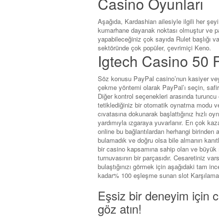
Casino Oyunları
Aşağıda, Kardashian ailesiyle ilgili her şey
kumarhane dayanak noktası olmuştur ve pa
yapabileceğiniz çok sayıda Rulet başlığı va
sektöründe çok popüler, çevrimiçi Keno.
Igtech Casino 50 
Söz konusu PayPal casino’nun kasiyer vey
çekme yöntemi olarak PayPal’ı seçin, safir v
Diğer kontrol seçenekleri arasında turuncu 
tetiklediğiniz bir otomatik oynatma modu v
cıvatasına dokunarak başlattığınız hızlı oy
yardımıyla ızgaraya yuvarlanır. En çok kaz
online bu bağlantılardan herhangi birinden a
bulamadık ve doğru olsa bile almanın kanıt
bir casino kapsamına sahip olan ve büyük 
turnuvasının bir parçasıdır. Cesaretiniz va
bulaştığınızı görmek için aşağıdaki tam i
kadar% 100 eşleşme sunan slot Karşılama
Eşsiz bir deneyim için 
göz atın!