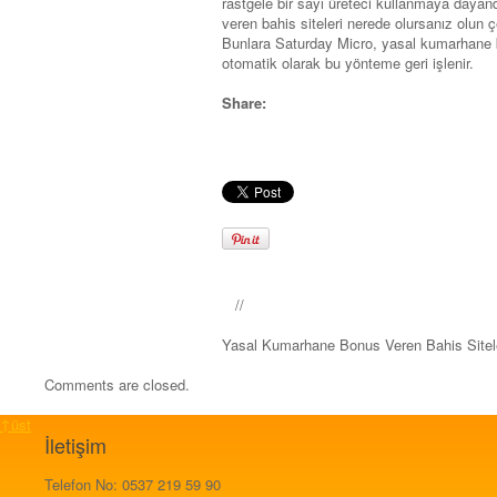
rastgele bir sayı üreteci kullanmaya daya
veren bahis siteleri nerede olursanız olun ç
Bunlara Saturday Micro, yasal kumarhane b
otomatik olarak bu yönteme geri işlenir.
Share:
//
Yasal Kumarhane Bonus Veren Bahis Sitele
Comments are closed.
↑
üst
İletişim
Telefon No:
0537 219 59 90