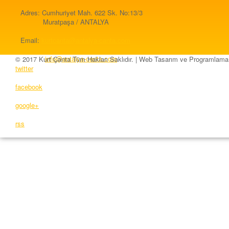
Adres:
Cumhuriyet Mah. 622 Sk. No:13/3
Muratpaşa / ANTALYA
Email:
kurtcanta@antalya-canta.com
info@antalya-canta.com
© 2017 Kurt Çanta Tüm Hakları Saklıdır. | Web Tasarım ve Programlam
twitter
facebook
google+
rss