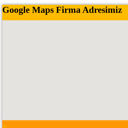
Google Maps Firma Adresimiz
+