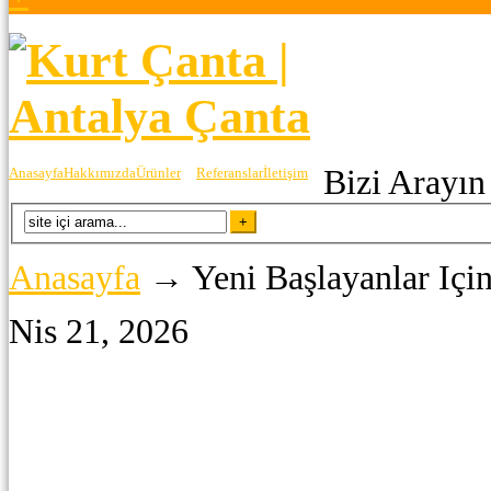
Bizi Arayın
Anasayfa
Hakkımızda
Ürünler
Referanslar
İletişim
Anasayfa
→
Yeni Başlayanlar Içi
Nis 21, 2026