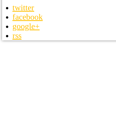
twitter
facebook
google+
rss