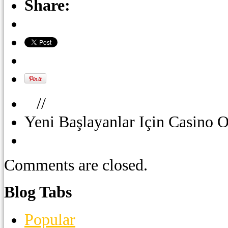
Share:
//
Yeni Başlayanlar Için Casino O
Comments are closed.
Blog
Tabs
Popular