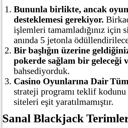
Bununla birlikte, ancak oyun 
desteklemesi gerekiyor.
Birka
işlemleri tamamladığınız için 
anında 5 jetonla ödüllendirilec
Bir başlığın üzerine geldiğin
pokerde sağlam bir geleceği 
bahsediyorduk.
Casino Oyunlarına Dair Tüm 
strateji programı teklif kodunu
siteleri eşit yaratılmamıştır.
Sanal Blackjack Terimler