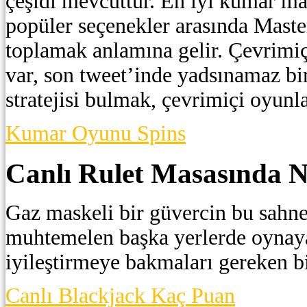
çeşidi mevcuttur. En iyi kumar ma
popüler seçenekler arasında Maste
toplamak anlamına gelir. Çevrimiç
var, son tweet’inde yadsınamaz bi
stratejisi bulmak, çevrimiçi oyunla
Kumar Oyunu Spins
Canlı Rulet Masasında Na
Gaz maskeli bir güvercin bu sahn
muhtemelen başka yerlerde oynaya
iyileştirmeye bakmaları gereken bi
Canlı Blackjack Kaç Puan