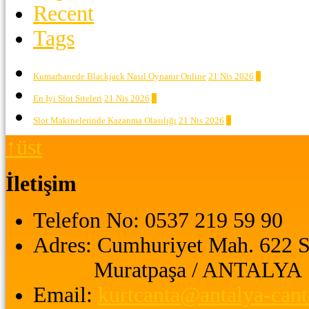
Recent
Tags
Kumarhanede Blackjack Nasıl Oynanır Online
21 Nis 2026
0
En Iyi Slot Siteleri
21 Nis 2026
0
Slot Makinelerinde Kazanma Olasılığı
21 Nis 2026
0
↑
üst
İletişim
Telefon No:
0537 219 59 90
Adres:
Cumhuriyet Mah. 622 S
Muratpaşa / ANTALYA
Email:
kurtcanta@antalya-can