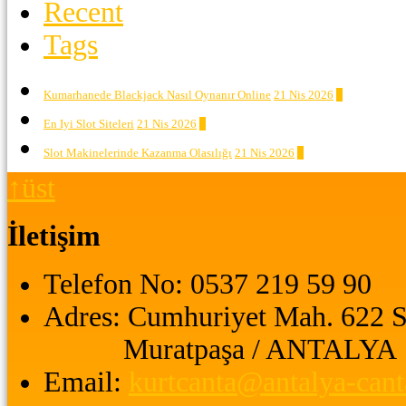
Recent
Tags
Kumarhanede Blackjack Nasıl Oynanır Online
21 Nis 2026
0
En Iyi Slot Siteleri
21 Nis 2026
0
Slot Makinelerinde Kazanma Olasılığı
21 Nis 2026
0
↑
üst
İletişim
Telefon No:
0537 219 59 90
Adres:
Cumhuriyet Mah. 622 S
Muratpaşa / ANTALYA
Email:
kurtcanta@antalya-can