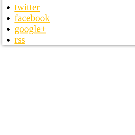
twitter
facebook
google+
rss