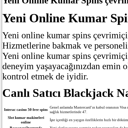
Yeni Online Kumar Spins çevri
Yeni Online Kumar Spi
Yeni online kumar spins çevrimiçi
Hizmetlerine bakmak ve personel
Yeni online kumar spins çevrimiçi
deneyim yaşayacağınızdan emin olab
kontrol etmek de iyidir.
Canlı Satıcı Blackjack N
Genel anlamda Mastercard’ın kabul oranının Visa 
Interac casino 50 free spins
sağlık hizmetlerinde 47.
Slot kumar makineleri
İşte içerdiği en yaygın özelliklerin hızlı bir dökü
online
Baccarat Oyununda
Yeni slotlar oyunu ucretsiz poker oyuncuları da bu