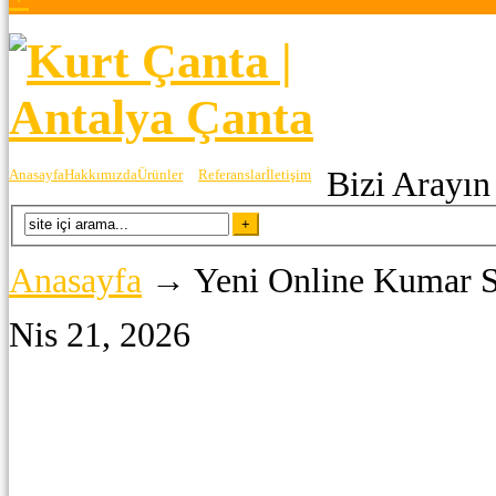
Bizi Arayın
Anasayfa
Hakkımızda
Ürünler
Referanslar
İletişim
Anasayfa
→
Yeni Online Kumar S
Nis 21, 2026